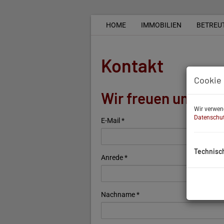
HOME
IMMOBILIEN
BETREU
Kontakt
Cookie 
Wir freuen uns auf
Wir verwen
Datenschut
E-Mail
Technisc
Anrede
Nachname