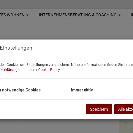
TES WOHNEN
UNTERNEHMENSBERATUNG & COACHING
U
Einstellungen
Eurac
 Ihre Anfrage
Consu
den Cookies um Einstellungen zu speichern. Nähere Informationen finden Sie in uns
Untere
zerklärung
und unserer
Cookie Policy
.
A-2473
Tel:
+43
eMail:
o
h notwendige Cookies
immer aktiv
Vorname
Speichern
Alle akz
Telefon