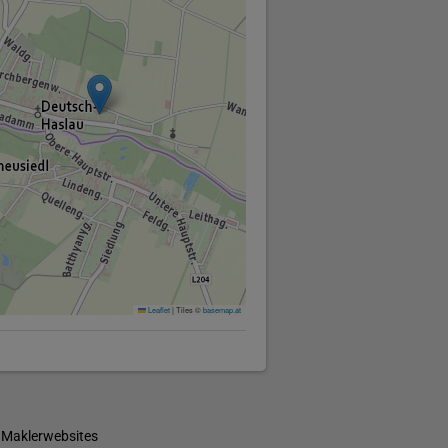
Leaflet
|
Tiles ©
basemap.at
 Maklerwebsites