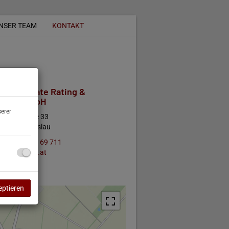
NSER TEAM
KONTAKT
 Real Estate Rating &
lting GmbH
erer
 Hauptstraße 33
 Deutsch Haslau
 (0) 699 108 69 711
ffice@eurac.at
eptieren